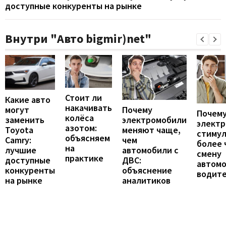
доступные конкуренты на рынке
Внутри "Авто bigmir)net"
Стоит ли
Какие авто
накачивать
могут
Почему
Почему
колёса
заменить
электромобили
элект
азотом:
Toyota
меняют чаще,
стиму
объясняем
Camry:
чем
более 
на
лучшие
автомобили с
смену
практике
доступные
ДВС:
автомо
конкуренты
объяснение
водит
на рынке
аналитиков