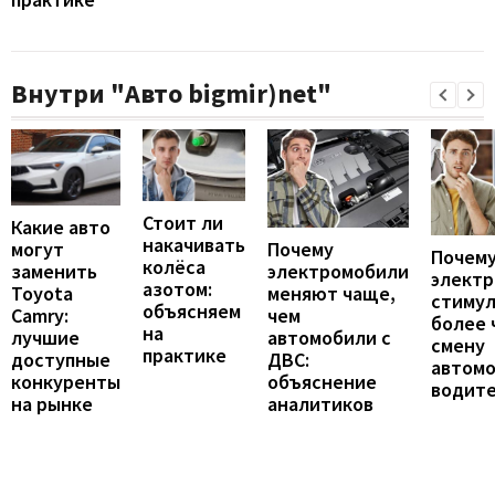
Внутри "Авто bigmir)net"
Стоит ли
Какие авто
накачивать
могут
Почему
Почему
колёса
заменить
электромобили
элект
азотом:
Toyota
меняют чаще,
стиму
объясняем
Camry:
чем
более 
на
лучшие
автомобили с
смену
практике
доступные
ДВС:
автомо
конкуренты
объяснение
водит
на рынке
аналитиков