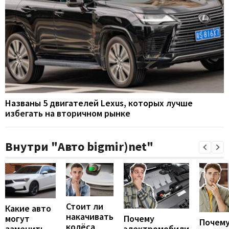
Названы 5 двигателей Lexus, которых лучше
избегать на вторичном рынке
Внутри "Авто bigmir)net"
Стоит ли
Какие авто
накачивать
могут
Почему
Почему
колёса
заменить
электромобили