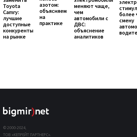
элект
азотом:
Toyota
меняют чаще,
стиму
объясняем
Camry:
чем
более 
на
лучшие
автомобили с
смену
практике
доступные
ДВС:
автомо
конкуренты
объяснение
водит
на рынке
аналитиков
© 2000-2024,
ТОВ «КЕПРЕЙТ ПАРТНЕРС».