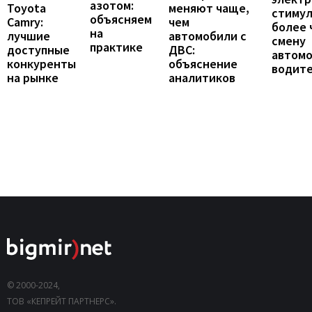
азотом:
Toyota
меняют чаще,
стиму
объясняем
Camry:
чем
более 
на
лучшие
автомобили с
смену
практике
доступные
ДВС:
автомо
конкуренты
объяснение
водит
на рынке
аналитиков
© 2000-2024,
ТОВ «КЕПРЕЙТ ПАРТНЕРС».