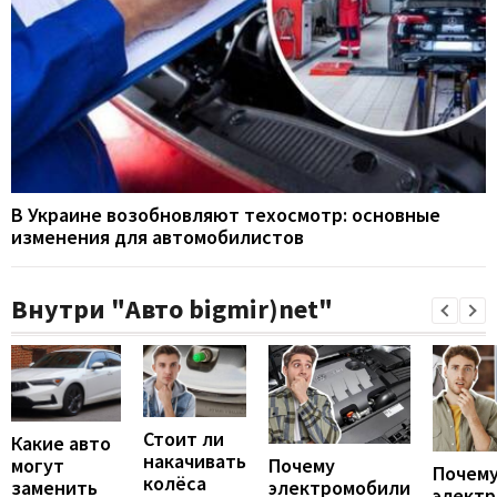
В Украине возобновляют техосмотр: основные
изменения для автомобилистов
Внутри "Авто bigmir)net"
Стоит ли
Какие авто
накачивать
могут
Почему
Почему
колёса
заменить
электромобили
элект