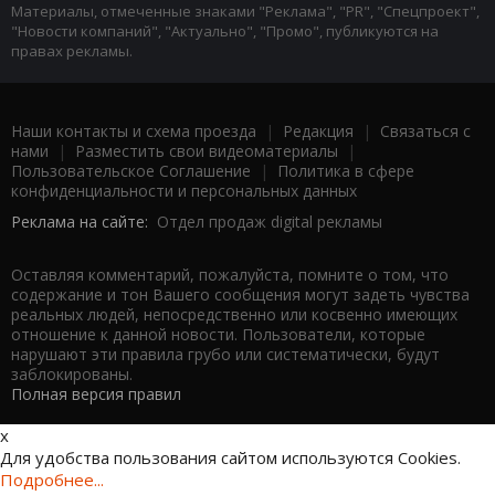
Материалы, отмеченные знаками "Реклама", "PR", "Спецпроект",
"Новости компаний", "Актуально", "Промо", публикуются на
правах рекламы.
Наши контакты и схема проезда
|
Редакция
|
Связаться с
нами
|
Разместить свои видеоматериалы
|
Пользовательское Соглашение
|
Политика в сфере
конфиденциальности и персональных данных
Реклама на сайте:
Отдел продаж digital рекламы
Оставляя комментарий, пожалуйста, помните о том, что
содержание и тон Вашего сообщения могут задеть чувства
реальных людей, непосредственно или косвенно имеющих
отношение к данной новости. Пользователи, которые
нарушают эти правила грубо или систематически, будут
заблокированы.
Полная версия правил
x
Для удобства пользования сайтом используются Cookies.
Подробнее...