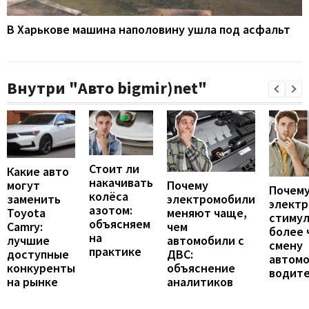
В Харькове машина наполовину ушла под асфальт
Внутри "Авто bigmir)net"
Стоит ли
Какие авто
накачивать
могут
Почему
Почему
колёса
заменить
электромобили
элект
азотом:
Toyota
меняют чаще,
стиму
объясняем
Camry:
чем
более 
на
лучшие
автомобили с
смену
практике
доступные
ДВС:
автомо
конкуренты
объяснение
водит
на рынке
аналитиков