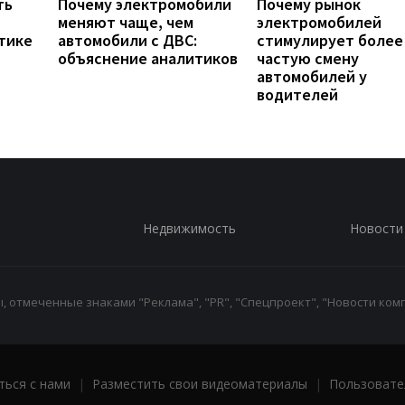
ть
Почему электромобили
Почему рынок
меняют чаще, чем
электромобилей
тике
автомобили с ДВС:
стимулирует более
объяснение аналитиков
частую смену
автомобилей у
водителей
Недвижимость
Новости
 отмеченные знаками "Реклама", "PR", "Спецпроект", "Новости комп
ться с нами
|
Разместить свои видеоматериалы
|
Пользовате