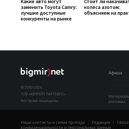
Какие авто могут
Стоит ли накачива
заменить Toyota Camry:
колёса азотом:
лучшие доступные
объясняем на прак
конкуренты на рынке
Афиша
© 2000-2024,
ТОВ «КЕПРЕЙТ ПАРТНЕРС».
Материалы,
Все права защищены.
рекламы.
Наши контакты и схема проезда
|
Редакция
|
Связа
конфиденциальности и персональных данных