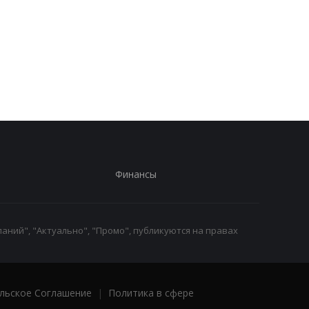
Стало известно, в каких
Toyota сокращает
странах ЕС продают
производство из-за
больше всего новых
последствий войны 
автомобилей
Иране
Финансы
аний", "Актуально", "Промо", публикуются на правах
льское Соглашение
|
Политика в сфере