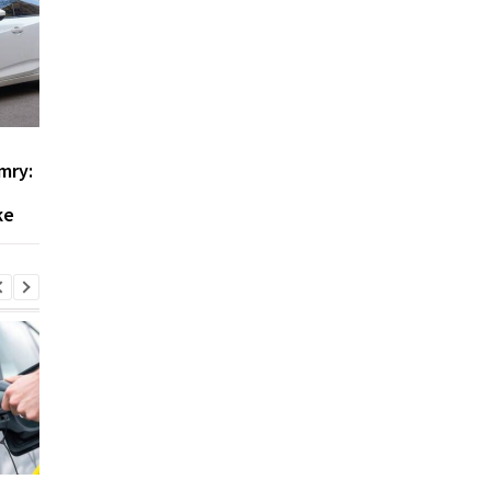
Стоит ли накачивать
Почему электромоб
mry:
колёса азотом:
меняют чаще, чем
объясняем на практике
автомобили с ДВС:
ке
объяснение аналити