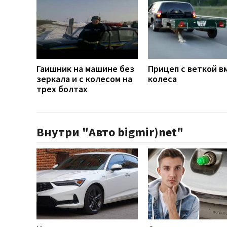
Гаишник на машине без
Прицеп с веткой в
зеркала и с колесом на
колеса
трех болтах
Внутри "Авто bigmir)net"