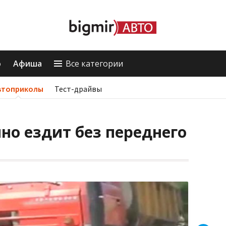
о
Афиша
Все категории
втоприколы
Тест-драйвы
но ездит без переднего