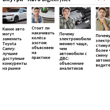
Стоит ли
Какие авто
накачивать
могут
Почему
Почему
колёса
заменить
электромобили
элект
азотом:
Toyota
меняют чаще,
стиму
объясняем
Camry:
чем
более 
на
лучшие
автомобили с
смену
практике
доступные
ДВС:
автомо
конкуренты
объяснение
водит
на рынке
аналитиков