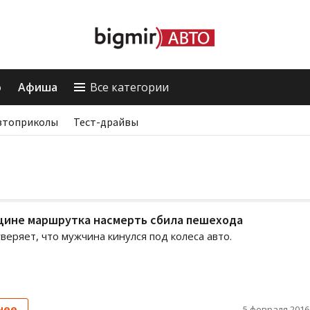
о
Афиша
Все категории
втоприколы
Тест-драйвы
щине маршрутка насмерть сбила пешехода
веряет, что мужчина кинулся под колеса авто.
нее
5 февраля 2016,