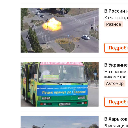
В России 
К счастью,
Разное
Подроб
В Украине
На полном 
километров
Автомир
Подроб
В Харьков
В медицинс