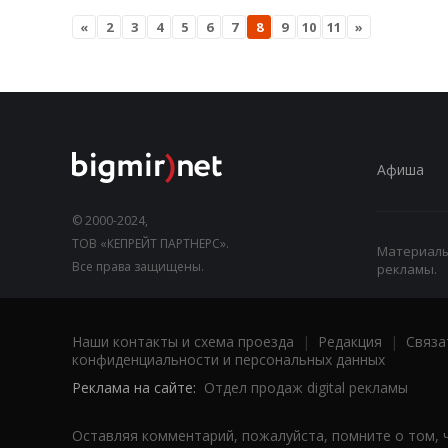
«
2
3
4
5
6
7
8
9
10
11
»
Афиша
© 2000-2024,
ТОВ «КЕПРЕЙТ ПАРТНЕРС».
Материалы,
Все права защищены.
рекламы.
Наши контакты и схема проезда
|
Редакция
|
Связа
конфиденциальности и персональных данных
Реклама на сайте:
Отдел продаж digital рекламы
Оставляя комментарий, пожалуйста, помните о том, 