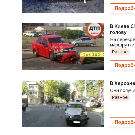
Подроб
В Киеве C
голову
На перекре
маршрутки
Разное
Подроб
В Херсоне
Они получи
Разное
Подроб