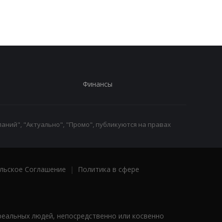
Финансы
аний", "Актуально", "Промо", публикуются на правах
льское Соглашение
|
Политика в сфере
реальных людей, непосредственно или косвенно