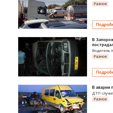
Разное
Подроб
В Запорож
пострадал
Водитель п
Разное
Подроб
В аварии 
ДТП случил
Разное