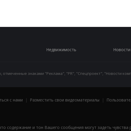
Недвижимость
Новости
 отмеченные знаками "Реклама", "PR", "Спецпроект", "Новости комп
ться с нами
|
Разместить свои видеоматериалы
|
Пользовате
что содержание и тон Вашего сообщения могут задеть чувства 