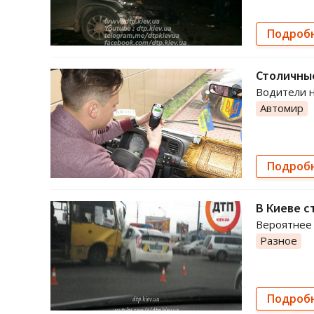
Подроб
Столичны
Водители н
Автомир
Подроб
В Киеве с
Вероятнее 
Разное
Подроб