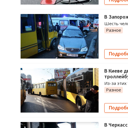
В Запорож
Шесть чело
Разное
Подроб
В Киеве д
троллейбу
Из-за этих
Разное
Подроб
В Черкасс