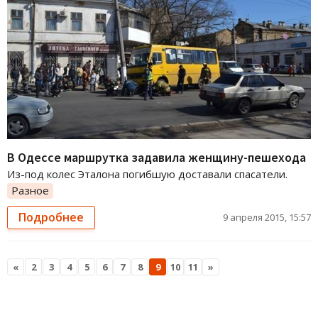
В Одессе маршрутка задавила женщину-пешехода
Из-под колес Эталона погибшую доставали спасатели.
Разное
Подробнее
9 апреля 2015, 15:57
«
2
3
4
5
6
7
8
9
10
11
»