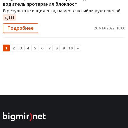
водитель протаранил блокпост
В результате инцидента, на месте погибли муж с женой.
ДТП
Подробнее
26 мая 2022, 10:00
1
2
3
4
5
6
7
8
9
10
»