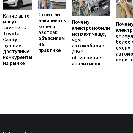
Стоит ли
Какие авто
накачивать
могут
Почему
Почему
колёса
заменить
электромобили
элект
азотом:
Toyota
меняют чаще,
стиму
объясняем
Camry:
чем
более 
на
лучшие
автомобили с
смену
практике
доступные
ДВС:
автомо
конкуренты
объяснение
водит
на рынке
аналитиков