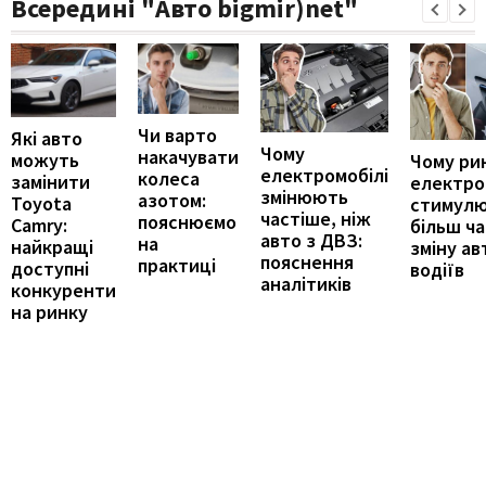
Всередині "Авто bigmir)net"
Чи варто
Які авто
Чому
накачувати
можуть
Чому ри
електромобілі
колеса
замінити
електро
змінюють
азотом:
Toyota
стимул
частіше, ніж
пояснюємо
Camry:
більш ч
авто з ДВЗ:
на
найкращі
зміну ав
пояснення
практиці
доступні
водіїв
аналітиків
конкуренти
на ринку