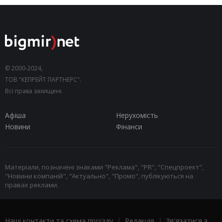
© 2000-2024,
ТОВ "КЕПРЕЙТ ПАРТНЕРС".
Всі права захищені.
Афіша
Нерухомість
Новини
Фінанси
Матеріали, позначені знаками "Реклама", "PR", "Спецпроект",
"Новини компаній", "Актуально", "Промо", публікуються на
правах реклами.
Наші контакти та схема проїзду
|
Редакція
|
Зв'язатися з