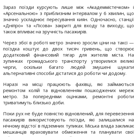
Зараз поїзди курсують лише між «Академмістечком» і
«Арсенальною» з приблизним інтервалом у 6 хвилин, що
значно ускладнює пересування киян. Одночасно, станції
«Дніпро» та «Лісова» закриті для входу та виходу, що
також впливає на зручність пасажирів.
Через збої в роботі метро значно зросли ціни на таксі —
поїздка коштує до двох тисяч гривень, що створює
додатковий фінансовий тягар для жителів міста. На
зупинках громадського транспорту утворилися великі
черги, оскільки багато людей змушені шукати
альтернативні способи дістатися до роботи чи додому.
Наразі на місці працюють фахівці, які займаються
ремонтом колій та відновленням пошкоджених мереж
метро. За попередніми оцінками, ремонтні роботи
триватимуть близько доби.
Поки рух не буде повністю відновлений, для перевезення
пасажирів використовують поїзди, які залишалися на
нічному відстої в підземних тупиках. Міська влада закликає
мешканців враховувати обмеження та планувати свої