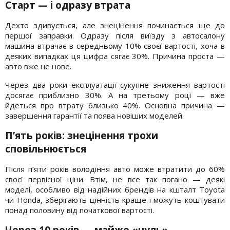
Старт — і одразу втрата
Дехто здивується, але знецінення починається ще до
першої заправки. Одразу після виїзду з автосалону
машина втрачає в середньому 10% своєї вартості, хоча в
деяких випадках ця цифра сягає 30%. Причина проста —
авто вже не нове.
Через два роки експлуатації сукупне зниження вартості
досягає приблизно 30%. А на третьому році — вже
йдеться про втрату близько 40%. Основна причина —
завершення гарантії та поява новіших моделей.
П’ять років: знецінення трохи
сповільнюється
Після п’яти років володіння авто може втратити до 60%
своєї первісної ціни. Втім, не все так погано — деякі
моделі, особливо від надійних брендів на кшталт Toyota
чи Honda, зберігають цінність краще і можуть коштувати
понад половину від початкової вартості.