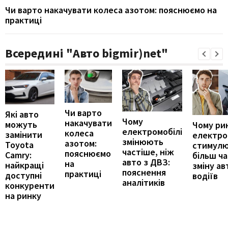
Чи варто накачувати колеса азотом: пояснюємо на
практиці
Всередині "Авто bigmir)net"
Чи варто
Які авто
Чому
накачувати
можуть
Чому ри
електромобілі
колеса
замінити
електро
змінюють
азотом:
Toyota
стимул
частіше, ніж
пояснюємо
Camry:
більш ч
авто з ДВЗ:
на
найкращі
зміну ав
пояснення
практиці
доступні
водіїв
аналітиків
конкуренти
на ринку