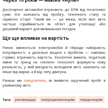
Через 10 років — майже «нуль»
Десятирічні автомобілі втрачають до 85% від початкової
суми. Усе залежить від пробігу, технічного стану та
сервісної історії. Такий вік — це межа, після якої авто
частіше сприймається як об’єкт для утилізації або
дешевий варіант для мінімальних поїздок.
Що ще впливає на вартість
Ринок змінюється: електромобілі й гібриди набирають
популярності, а дизельні моделі з пробігом — навпаки,
стрімко втрачають вартість. Екологічні вимоги, податкові
зміни та тренд на «зелені» технології формують нову
реальність, у якій вигідність володіння авто залежить не
лише від марки, а й від типу двигуна.
Раніше ми
повідомляли
, як виявити скручений пробіг в
уживаному авто.
Теги:
рекомендації
попередження водіям
поради водіям