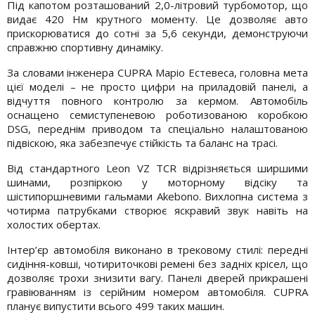
Під капотом розташований 2,0-літровий турбомотор, що
видає 420 Нм крутного моменту. Це дозволяє авто
прискорюватися до сотні за 5,6 секунди, демонструючи
справжню спортивну динаміку.
За словами інженера CUPRA Маріо Естевеса, головна мета
цієї моделі – не просто цифри на приладовій панелі, а
відчуття повного контролю за кермом. Автомобіль
оснащено семиступеневою роботизованою коробкою
DSG, переднім приводом та спеціально налаштованою
підвіскою, яка забезпечує стійкість та баланс на трасі.
Від стандартного Leon VZ TCR відрізняється ширшими
шинами, розпіркою у моторному відсіку та
шістипоршневими гальмами Akebono. Вихлопна система з
чотирма патрубками створює яскравий звук навіть на
холостих обертах.
Інтер’єр автомобіля виконано в трековому стилі: передні
сидіння-ковші, чотириточкові ремені без задніх крісел, що
дозволяє трохи знизити вагу. Панелі дверей прикрашені
гравіюванням із серійним номером автомобіля. CUPRA
планує випустити всього 499 таких машин.