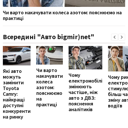
Чи варто накачувати колеса азотом: пояснюємо на
практиці
Всередині "Авто bigmir)net"
Чи варто
Які авто
Чому
накачувати
можуть
Чому ри
електромобілі
колеса
замінити
електро
змінюють
азотом:
Toyota
стимул
частіше, ніж
пояснюємо
Camry:
більш ч
авто з ДВЗ:
на
найкращі
зміну ав
пояснення
практиці
доступні
водіїв
аналітиків
конкуренти
на ринку