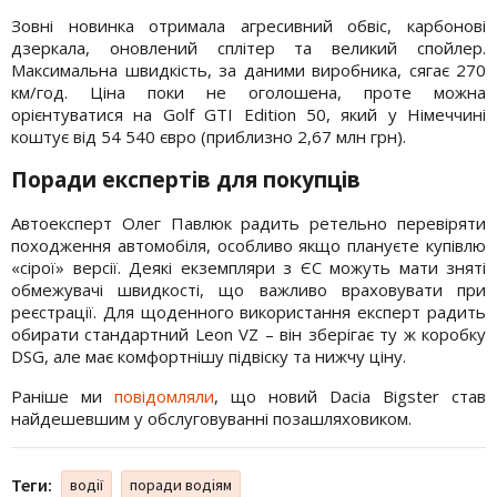
Зовні новинка отримала агресивний обвіс, карбонові
дзеркала, оновлений сплітер та великий спойлер.
Максимальна швидкість, за даними виробника, сягає 270
км/год. Ціна поки не оголошена, проте можна
орієнтуватися на Golf GTI Edition 50, який у Німеччині
коштує від 54 540 євро (приблизно 2,67 млн грн).
Поради експертів для покупців
Автоексперт Олег Павлюк радить ретельно перевіряти
походження автомобіля, особливо якщо плануєте купівлю
«сірої» версії. Деякі екземпляри з ЄС можуть мати зняті
обмежувачі швидкості, що важливо враховувати при
реєстрації. Для щоденного використання експерт радить
обирати стандартний Leon VZ – він зберігає ту ж коробку
DSG, але має комфортнішу підвіску та нижчу ціну.
Раніше ми
повідомляли
, що новий Dacia Bigster став
найдешевшим у обслуговуванні позашляховиком.
Теги:
водії
поради водіям