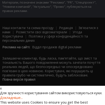
Матеріали, позначені знаками "Реклама", "PR", "Спецпроект",
"Новини компаній", "Актуально", "Промо", публікуються на
правах реклами.
Наші контакти та схема проїзду
|
Редакція
|
Зв'язатися з
нами
|
Розмістити свої відеоматеріали
|
Угода
Користувача
|
Політика у сфері конфіденційності та
персональних даних
Реклама на сайті:
Відділ продажів digital реклами
Залишаючи коментар, будь ласка, пам'ятайте, що зміст та
тональність Вашого повідомлення можуть зачіпати почуття
реальних людей, що безпосередньо чи опосередковано
пов'язані із цією новиною. Користувачі, які порушують ці
правила грубо чи систематично, будуть заблоковані.
Повна версія правил
x
Для зручності користування сайтом використовуються куки.
Докладніше...
This website uses Cookies to ensure you get the best