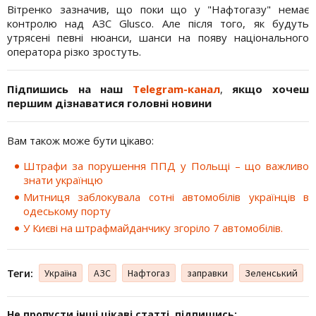
Вітренко зазначив, що поки що у "Нафтогазу" немає
контролю над АЗС Glusco. Але після того, як будуть
утрясені певні нюанси, шанси на появу національного
оператора різко зростуть.
Підпишись на наш
Telegram-канал
,
якщо хочеш
першим дізнаватися головні новини
Вам також може бути цікаво:
Штрафи за порушення ППД у Польщі – що важливо
знати українцю
Митниця заблокувала сотні автомобілів українців в
одеському порту
У Києві на штрафмайданчику згоріло 7 автомобілів.
Теги:
Україна
АЗС
Нафтогаз
заправки
Зеленський
Не пропусти інші цікаві статті, підпишись: