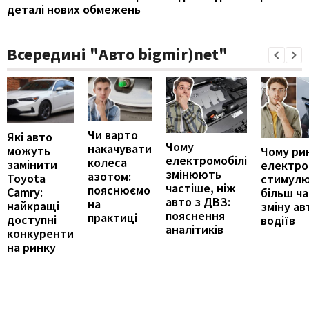
деталі нових обмежень
Всередині "Авто bigmir)net"
Чи варто
Які авто
Чому
накачувати
можуть
Чому ри
електромобілі
колеса
замінити
електро
змінюють
азотом:
Toyota
стимул
частіше, ніж
пояснюємо
Camry:
більш ч
авто з ДВЗ:
на
найкращі
зміну ав
пояснення
практиці
доступні
водіїв
аналітиків
конкуренти
на ринку