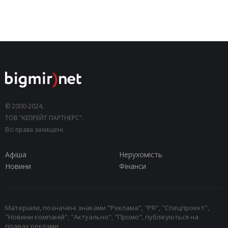
© 2000-2024,
ТОВ "КЕПРЕЙТ ПАРТНЕРС".
Всі права захищені.
Афіша
Нерухомість
Новини
Фінанси
Матеріали, позначені знаками "Реклама", "PR", "Спецпроект",
"Новини компаній", "Актуально", "Промо", публікуються на
правах реклами.