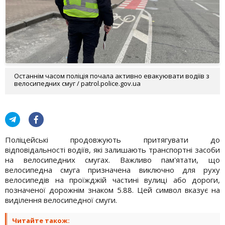
Останнім часом поліція почала активно евакуювати водіїв з
велосипедних смуг / patrol.police.gov.ua
Поліцейські продовжують притягувати до
відповідальності водіїв, які залишають транспортні засоби
на велосипедних смугах. Важливо пам'ятати, що
велосипедна смуга призначена виключно для руху
велосипедів на проїжджій частині вулиці або дороги,
позначеної дорожнім знаком 5.88. Цей символ вказує на
виділення велосипедної смуги.
Читайте також: