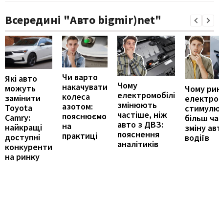
Всередині "Авто bigmir)net"
Чи варто
Які авто
Чому
накачувати
можуть
Чому ри
електромобілі
колеса
замінити
електро
змінюють
азотом:
Toyota
стимул
частіше, ніж
пояснюємо
Camry:
більш ч
авто з ДВЗ:
на
найкращі
зміну ав
пояснення
практиці
доступні
водіїв
аналітиків
конкуренти
на ринку