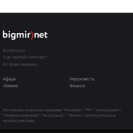
© 2000-2024,
ТОВ "КЕПРЕЙТ ПАРТНЕРС".
Всі права захищені.
Афіша
Нерухомість
Новини
Фінанси
Матеріали, позначені знаками "Реклама", "PR", "Спецпроект",
"Новини компаній", "Актуально", "Промо", публікуються на
правах реклами.