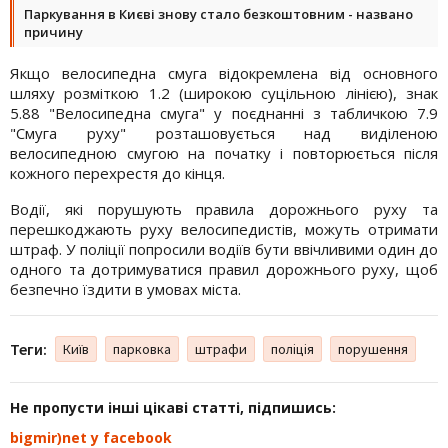
Паркування в Києві знову стало безкоштовним - названо
причину
Якщо велосипедна смуга відокремлена від основного
шляху розміткою 1.2 (широкою суцільною лінією), знак
5.88 "Велосипедна смуга" у поєднанні з табличкою 7.9
"Смуга руху" розташовується над виділеною
велосипедною смугою на початку і повторюється після
кожного перехрестя до кінця.
Водії, які порушують правила дорожнього руху та
перешкоджають руху велосипедистів, можуть отримати
штраф. У поліції попросили водіїв бути ввічливими один до
одного та дотримуватися правил дорожнього руху, щоб
безпечно їздити в умовах міста.
Теги:
Київ
парковка
штрафи
поліція
порушення
Не пропусти інші цікаві статті, підпишись:
bigmir)net у facebook