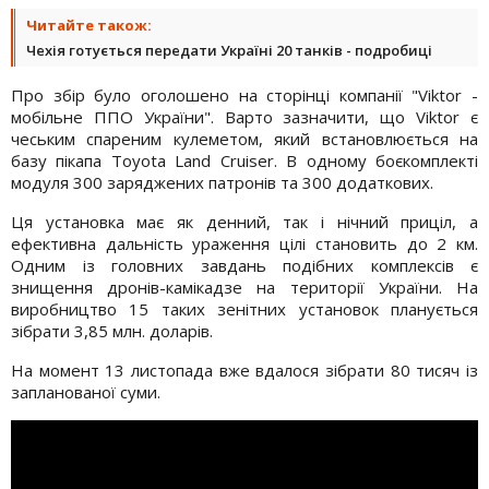
Читайте також:
Чехія готується передати Україні 20 танків - подробиці
Про збір було оголошено на сторінці компанії "Viktor -
мобільне ППО України". Варто зазначити, що Viktor є
чеським спареним кулеметом, який встановлюється на
базу пікапа Toyota Land Cruiser. В одному боєкомплекті
модуля 300 заряджених патронів та 300 додаткових.
Ця установка має як денний, так і нічний приціл, а
ефективна дальність ураження цілі становить до 2 км.
Одним із головних завдань подібних комплексів є
знищення дронів-камікадзе на території України. На
виробництво 15 таких зенітних установок планується
зібрати 3,85 млн. доларів.
На момент 13 листопада вже вдалося зібрати 80 тисяч із
запланованої суми.