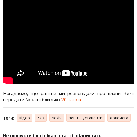
Нагадаємо, що раніше ми розповідали про плани Чехії
передати Україні близько
20 танків
.
Теги:
відео
ЗСУ
Чехія
зенітні установки
допомога
Не пропусти інші цікаві статті, підпишись: