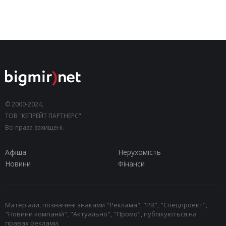
© 2000-2024,
ТОВ "КЕПРЕЙТ ПАРТНЕРС".
Всі права захищені.
Афіша
Нерухомість
Новини
Фінанси
Матеріали, позначені знаками "Реклама", "PR", "Спецпроект",
"Новини компаній", "Актуально", "Промо", публікуються на
правах реклами.