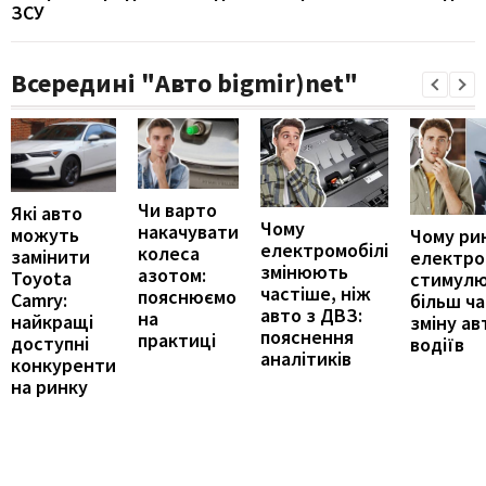
ЗСУ
Всередині "Авто bigmir)net"
Чи варто
Які авто
Чому
накачувати
можуть
Чому ри
електромобілі
колеса
замінити
електро
змінюють
азотом:
Toyota
стимул
частіше, ніж
пояснюємо
Camry:
більш ч
авто з ДВЗ:
на
найкращі
зміну ав
пояснення
практиці
доступні
водіїв
аналітиків
конкуренти
на ринку