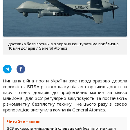
Доставка безпілотників в Україну коштуватиме приблизно
10 млн доларів / General Atomics
Нинішня війна проти України вже неодноразово довела
корисність БПЛА різного класу від аматорських дронів за
пару сотень доларів до професійних машин за кілька
мільйонів. Для ЗСУ регулярно закуповують та постачають
різноманітну безпілотну техніку і не цього разу зі своєю
пропозицією виступила компанія General Atomics.
Читайте також:
ЗСУ показали унікальний словацький безпілотник для