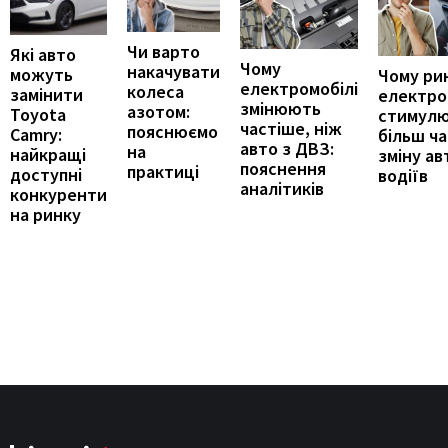
Чи варто
Які авто
Чому
накачувати
можуть
Чому ри
електромобілі
колеса
замінити
електро
змінюють
азотом:
Toyota
стимул
частіше, ніж
пояснюємо
Camry:
більш ч
авто з ДВЗ:
на
найкращі
зміну ав
пояснення
практиці
доступні
водіїв
аналітиків
конкуренти
на ринку