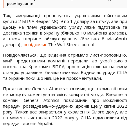
розмінування
Так, американці пропонують українським військовим
купити 2 БПЛА Reaper MQ-9 по 1 долару за штуку, але при
цьому на плечі українського уряду ляже підготовка та
доставка техніки в Україну (близько 10 мільйонів доларів),
а також щорічне обслуговування (близько 8 мільйонів
доларів) ,
повідомляє
The Wall Street Journal.
Повідомляється, що видання отримало лист-пропозицію,
який представники компанії передали до українського
посольства. Крім самих БПЛА, пропозиція включає наземну
станцію управління безпілотниками. Водночас уряди США
та України поки що ніяк це не прокоментували.
Представник General Atomics зазначив, що в компанії поки
не можуть коментувати якісь конкретні угоди. Вперше в
компанії General Atomics повідомили про можливості
передачі розвідувально-ударних дронів ще у квітні 2022
року. Також все впирається у схвалення Білого дому, але
на момент листопада 2022 року у США відмовилися від
передачі дронів Україні.