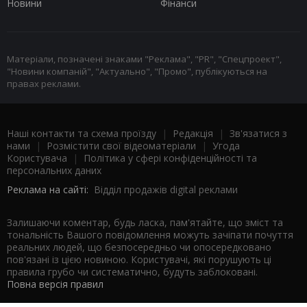
Новини
Фінанси
Матеріали, позначені знаками "Реклама", "PR", "Спецпроект",
"Новини компаній", "Актуально", "Промо", публікуються на
правах реклами.
Наші контакти та схема проїзду
|
Редакція
|
Зв'язатися з
нами
|
Розмістити свої відеоматеріали
|
Угода
Користувача
|
Політика у сфері конфіденційності та
персональних даних
Реклама на сайті:
Відділ продажів digital реклами
Залишаючи коментар, будь ласка, пам'ятайте, що зміст та
тональність Вашого повідомлення можуть зачіпати почуття
реальних людей, що безпосередньо чи опосередковано
пов'язані із цією новиною. Користувачі, які порушують ці
правила грубо чи систематично, будуть заблоковані.
Повна версія правил