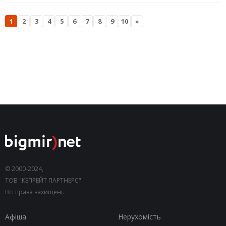
1
2
3
4
5
6
7
8
9
10
»
© 2000-2024,
ТОВ "КЕПРЕЙТ ПАРТНЕРС".
Всі права захищені.
Афіша
Нерухомість