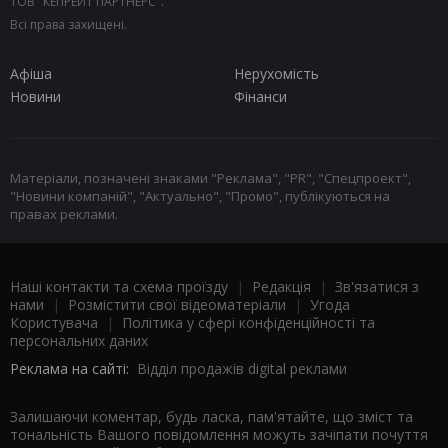
ТОВ "КЕПРЕЙТ ПАРТНЕРС".
Всі права захищені.
Афіша
Нерухомість
Новини
Фінанси
Матеріали, позначені знаками "Реклама", "PR", "Спецпроект",
"Новини компаній", "Актуально", "Промо", публікуються на
правах реклами.
Наші контакти та схема проїзду
|
Редакція
|
Зв'язатися з
нами
|
Розмістити свої відеоматеріали
|
Угода
Користувача
|
Політика у сфері конфіденційності та
персональних даних
Реклама на сайті:
Відділ продажів digital реклами
Залишаючи коментар, будь ласка, пам'ятайте, що зміст та
тональність Вашого повідомлення можуть зачіпати почуття