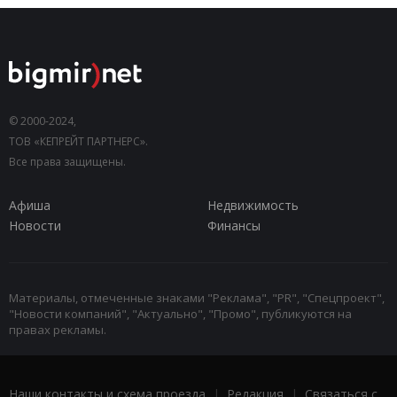
© 2000-2024,
ТОВ «КЕПРЕЙТ ПАРТНЕРС».
Все права защищены.
Афиша
Недвижимость
Новости
Финансы
Материалы, отмеченные знаками "Реклама", "PR", "Спецпроект",
"Новости компаний", "Актуально", "Промо", публикуются на
правах рекламы.
Наши контакты и схема проезда
|
Редакция
|
Связаться с