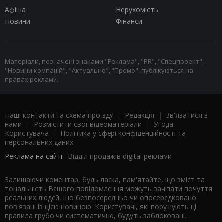
Афіша
Нерухомість
Новини
Фінанси
Матеріали, позначені знаками "Реклама", "PR", "Спецпроект",
"Новини компаній", "Актуально", "Промо", публікуються на
правах реклами.
Наші контакти та схема проїзду
|
Редакція
|
Зв'язатися з
нами
|
Розмістити свої відеоматеріали
|
Угода
Користувача
|
Політика у сфері конфіденційності та
персональних даних
Реклама на сайті:
Відділ продажів digital реклами
Залишаючи коментар, будь ласка, пам'ятайте, що зміст та
тональність Вашого повідомлення можуть зачіпати почуття
реальних людей, що безпосередньо чи опосередковано
пов'язані із цією новиною. Користувачі, які порушують ці
правила грубо чи систематично, будуть заблоковані.