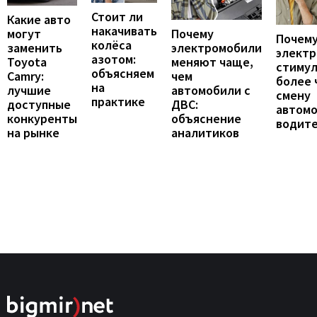
Стоит ли
Какие авто
накачивать
могут
Почему
Почему
колёса
заменить
электромобили
элект
азотом:
Toyota
меняют чаще,
стиму
объясняем
Camry:
чем
более 
на
лучшие
автомобили с
смену
практике
доступные
ДВС:
автомо
конкуренты
объяснение
водит
на рынке
аналитиков