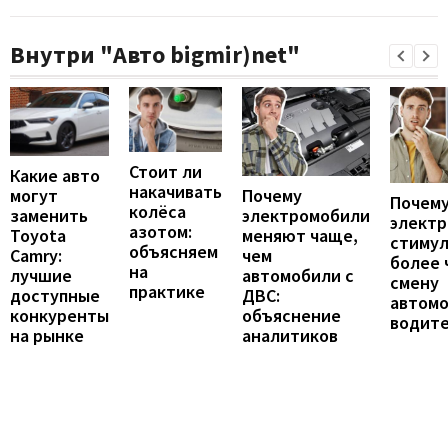
Внутри "Авто bigmir)net"
Стоит ли
Какие авто
накачивать
могут
Почему
Почему
колёса
заменить
электромобили
элект
азотом:
Toyota
меняют чаще,
стиму
объясняем
Camry:
чем
более 
на
лучшие
автомобили с
смену
практике
доступные
ДВС:
автомо
конкуренты
объяснение
водит
на рынке
аналитиков