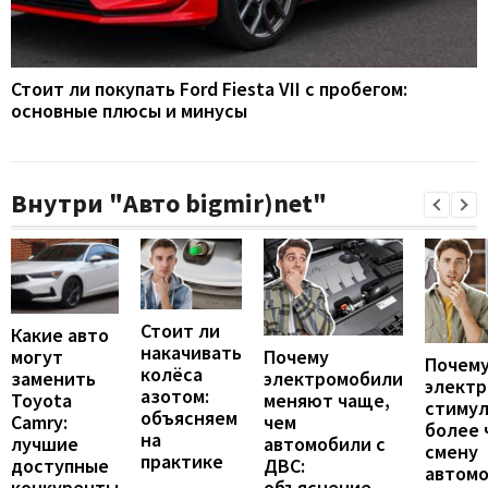
Стоит ли покупать Ford Fiesta VII с пробегом:
основные плюсы и минусы
Внутри "Авто bigmir)net"
Стоит ли
Какие авто
накачивать
могут
Почему
Почему
колёса
заменить
электромобили
элект
азотом:
Toyota
меняют чаще,
стиму
объясняем
Camry:
чем
более 
на
лучшие
автомобили с
смену
практике
доступные
ДВС:
автомо
конкуренты
объяснение