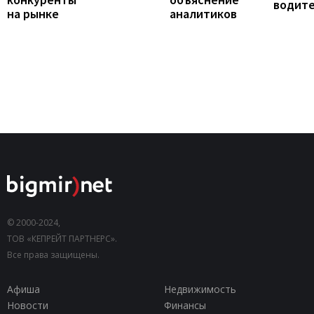
водит
на рынке
аналитиков
© 2000-2024,
ТОВ «КЕПРЕЙТ ПАРТНЕРС».
Все права защищены.
Афиша
Недвижимость
Новости
Финансы