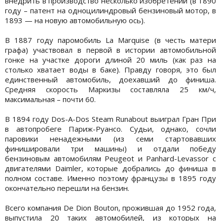
внедрить в производство несколько изобретений (в 1890
году – патент на одноцилиндровый бензиновый мотор, в
1893 — на новую автомобильную ось).
В 1887 году паромобиль La Marquise (в честь матери
графа) участвовал в первой в истории автомобильной
гонке на участке дороги длиной 20 миль (как раз на
столько хватает воды в баке). Правду говоря, это был
единственный автомобиль, доехавший до финиша.
Средняя скорость Маркизы составляла 25 км/ч,
максимальная – почти 60.
В 1894 году Dos-A-Dos Steam Runabout выиграл Гран При
в автопробеге Париж-Руансо. Судьи, однако, сочли
паровики ненадежными (из семи стартовавших
финишировали три машины) и отдали победу
бензиновым автомобилям Peugeot и Panhard-Levassor с
двигателями Daimler, которые добрались до финиша в
полном составе. Именно поэтому французы в 1895 году
окончательно перешли на бензин.
Всего компания De Dion Bouton, прожившая до 1952 года,
выпустила 20 таких автомобилей, из которых на