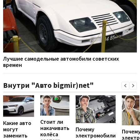
Лучшие самодельные автомобили советских
времен
Внутри "Авто bigmir)net"
Стоит ли
Какие авто
накачивать
могут
Почему
Почему
колёса
заменить
электромобили
элект