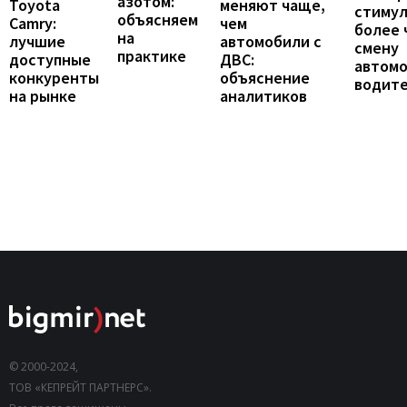
азотом:
Toyota
меняют чаще,
стиму
объясняем
Camry:
чем
более 
на
лучшие
автомобили с
смену
практике
доступные
ДВС:
автомо
конкуренты
объяснение
водит
на рынке
аналитиков
© 2000-2024,
ТОВ «КЕПРЕЙТ ПАРТНЕРС».