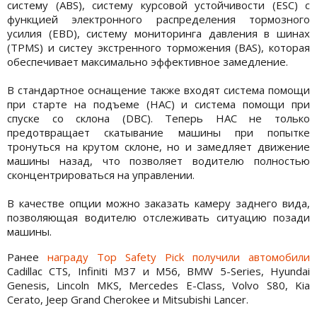
систему (ABS), систему курсовой устойчивости (ESC) с
функцией электронного распределения тормозного
усилия (EBD), систему мониторинга давления в шинах
(TPMS) и систеу экстренного торможения (BAS), которая
обеспечивает максимально эффективное замедление.
В стандартное оснащение также входят система помощи
при старте на подъеме (HAC) и система помощи при
спуске со склона (DBC). Теперь HAC не только
предотвращает скатывание машины при попытке
тронуться на крутом склоне, но и замедляет движение
машины назад, что позволяет водителю полностью
сконцентрироваться на управлении.
В качестве опции можно заказать камеру заднего вида,
позволяющая водителю отслеживать ситуацию позади
машины.
Ранее
награду Top Safety Pick получили автомобили
Cadillac CTS, Infiniti M37 и M56, BMW 5-Series, Hyundai
Genesis, Lincoln MKS, Mercedes E-Class, Volvo S80, Kia
Cerato, Jeep Grand Cherokee и Mitsubishi Lancer.