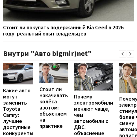
Стоит ли покупать подержанный Kia Ceed в 2026
году: реальный опыт владельцев
Внутри "Авто bigmir)net"
Стоит ли
Какие авто
накачивать
могут
Почему
Почему
колёса
заменить
электромобили
элект
азотом:
Toyota
меняют чаще,
стиму
объясняем
Camry:
чем
более 
на
лучшие
автомобили с
смену
практике
доступные
ДВС:
автомо
конкуренты
объяснение
водит