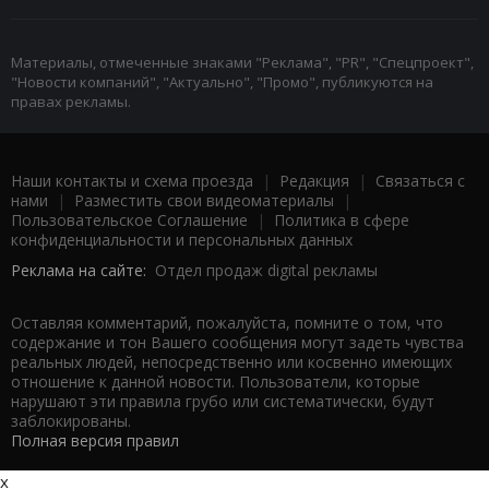
Материалы, отмеченные знаками "Реклама", "PR", "Спецпроект",
"Новости компаний", "Актуально", "Промо", публикуются на
правах рекламы.
Наши контакты и схема проезда
|
Редакция
|
Связаться с
нами
|
Разместить свои видеоматериалы
|
Пользовательское Соглашение
|
Политика в сфере
конфиденциальности и персональных данных
Реклама на сайте:
Отдел продаж digital рекламы
Оставляя комментарий, пожалуйста, помните о том, что
содержание и тон Вашего сообщения могут задеть чувства
реальных людей, непосредственно или косвенно имеющих
отношение к данной новости. Пользователи, которые
нарушают эти правила грубо или систематически, будут
заблокированы.
Полная версия правил
x