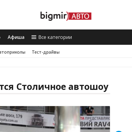
о
Афиша
Все категории
втоприколы
Тест-драйвы
тся Столичное автошоу