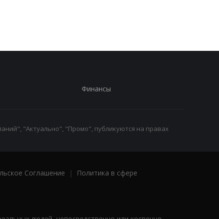
Финансы
аний", "Актуально", "Промо", публикуются на правах
льское Соглашение
|
Политика в сфере
реальных людей, непосредственно или косвенно