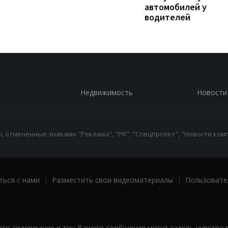
автомобилей у
водителей
Недвижимость
Новости
 отмеченные знаками "Реклама", "PR", "Спецпроект", "Новости комп
ться с нами
|
Разместить свои видеоматериалы
|
Пользовате
что содержание и тон Вашего сообщения могут задеть чувства 