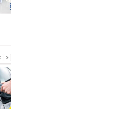
Новые Мерседесы на
Какие новинки
Столичном Автошоу –
показывают на
фото и цены
Столичном Автошоу
2012
Стало известно, в каких
Toyota сокращает
странах ЕС продают
производство из-за
больше всего новых
последствий войны 
автомобилей
Иране