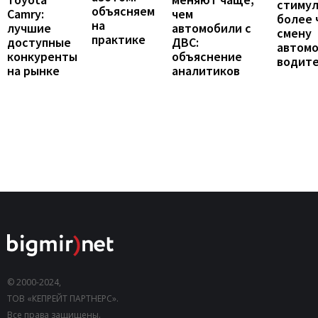
стиму
объясняем
Camry:
чем
более 
на
лучшие
автомобили с
смену
практике
доступные
ДВС:
автомо
конкуренты
объяснение
водит
на рынке
аналитиков
© 2000-2024,
ТОВ «КЕПРЕЙТ ПАРТНЕРС».
Все права защищены.