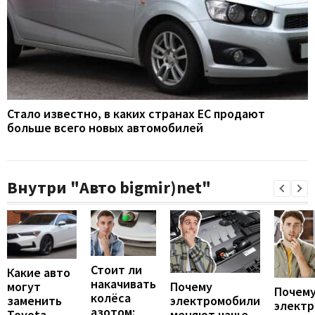
Стало известно, в каких странах ЕС продают
больше всего новых автомобилей
Внутри "Авто bigmir)net"
Стоит ли
Какие авто
накачивать
могут
Почему
Почему
колёса
заменить
электромобили
элект
азотом:
Toyota
меняют чаще,