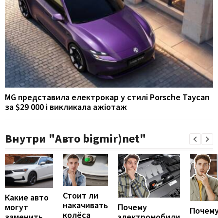
MG представила електрокар у стилі Porsche Taycan
за $29 000 і викликала ажіотаж
Внутри "Авто bigmir)net"
Стоит ли
Какие авто
накачивать
могут
Почему
Почему
колёса
заменить
электромобили