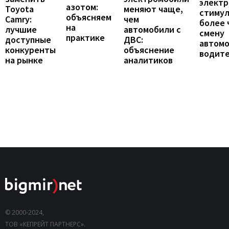
элект
азотом:
Toyota
меняют чаще,
стиму
объясняем
Camry:
чем
более 
на
лучшие
автомобили с
смену
практике
доступные
ДВС:
автомо
конкуренты
объяснение
водит
на рынке
аналитиков
© 2000-2024,
ТОВ «КЕПРЕЙТ ПАРТНЕРС».