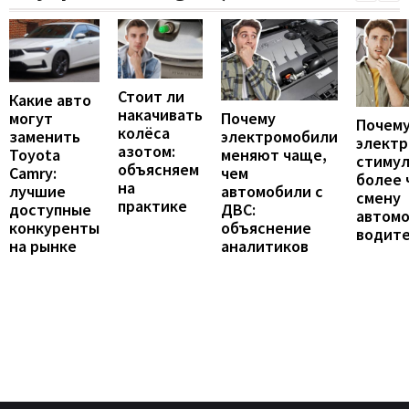
Стоит ли
Какие авто
накачивать
могут
Почему
Почему
колёса
заменить
электромобили
элект
азотом:
Toyota
меняют чаще,
стиму
объясняем
Camry:
чем
более 
на
лучшие
автомобили с
смену
практике
доступные
ДВС:
автомо
конкуренты
объяснение
водит
на рынке
аналитиков