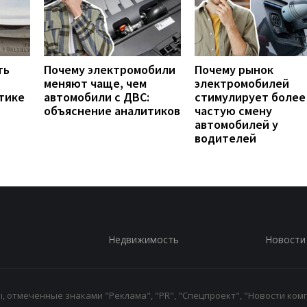
ть
Почему электромобили
Почему рынок
меняют чаще, чем
электромобилей
тике
автомобили с ДВС:
стимулирует более
объяснение аналитиков
частую смену
автомобилей у
водителей
Недвижимость
Новости
 отмеченные знаками "Реклама", "PR", "Спецпроект", "Новости комп