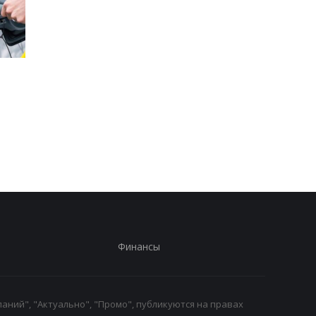
Стало известно, в каких
Toyota сокращает
странах ЕС продают
производство из-за
больше всего новых
последствий войны 
автомобилей
Иране
Финансы
аний", "Актуально", "Промо", публикуются на правах