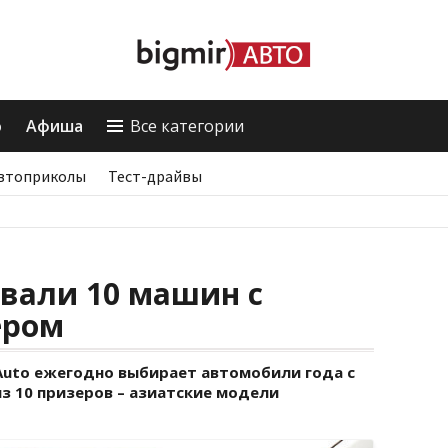
о
Афиша
Все категории
втоприколы
Тест-драйвы
вали 10 машин с
ером
uto ежегодно выбирает автомобили года с
из 10 призеров – азиатские модели