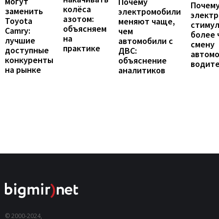
могут
Почему
Почему
колёса
заменить
электромобили
элект
азотом:
Toyota
меняют чаще,
стиму
объясняем
Camry:
чем
более 
на
лучшие
автомобили с
смену
практике
доступные
ДВС:
автомо
конкуренты
объяснение
водит
на рынке
аналитиков
© 2000-2024,