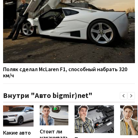
Поляк сделал McLaren F1, способный набрать 320
км/ч
Внутри "Авто bigmir)net"
Стоит ли
Какие авто
накачивать