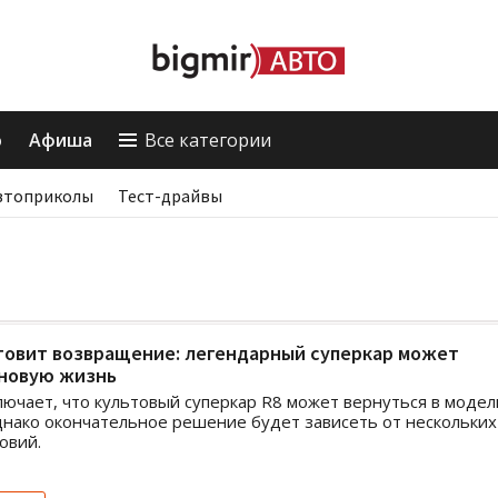
о
Афиша
Все категории
втоприколы
Тест-драйвы
отовит возвращение: легендарный суперкар может
 новую жизнь
ключает, что культовый суперкар R8 может вернуться в моде
днако окончательное решение будет зависеть от нескольких
овий.