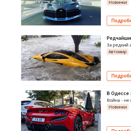
Новинки
Подроб
Редчайший
За редкий 
Автомир
Подроб
В Одессе 
Война - не
Новинки