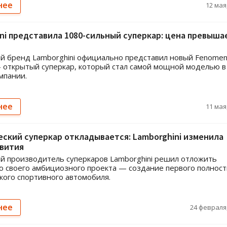
нее
12 мая,
ni представила 1080-сильный суперкар: цена превыша
й бренд Lamborghini официально представил новый Fenome
 открытый суперкар, который стал самой мощной моделью в
мпании.
нее
11 мая,
ский суперкар откладывается: Lamborghini изменила
звития
й производитель суперкаров Lamborghini решил отложить
 своего амбициозного проекта — создание первого полнос
кого спортивного автомобиля.
нее
24 февраля,