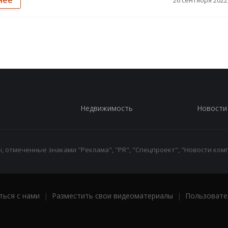
нее
26 сентября 2022,
Недвижимость
Новости
 отмеченные знаками "Реклама", "PR", "Спецпроект", "Новости комп
ться с нами
|
Разместить свои видеоматериалы
|
Пользовате