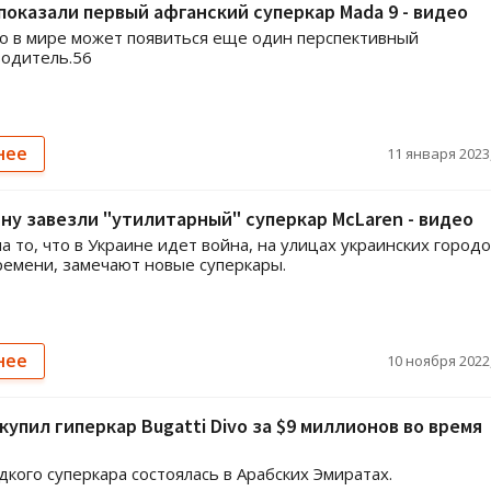
показали первый афганский суперкар Mada 9 - видео
о в мире может появиться еще один перспективный
водитель.56
нее
11 января 2023,
ну завезли "утилитарный" суперкар McLaren - видео
а то, что в Украине идет война, на улицах украинских городо
ремени, замечают новые суперкары.
нее
10 ноября 2022,
купил гиперкар Bugatti Divo за $9 миллионов во время
дкого суперкара состоялась в Арабских Эмиратах.