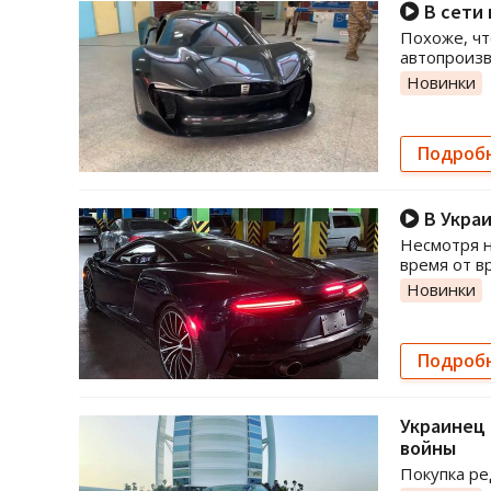
В сети 
Похоже, чт
автопроиз
Новинки
Подроб
В Украи
Несмотря н
время от в
Новинки
Подроб
Украинец 
войны
Покупка ре