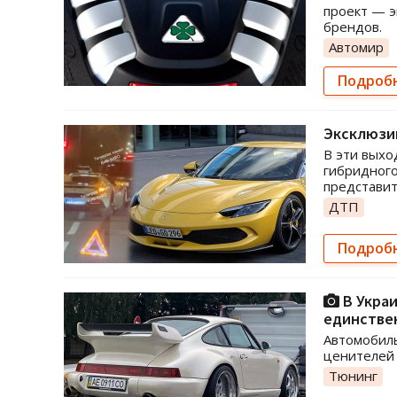
проект — э
брендов.
Автомир
Подроб
Эксклюзив
В эти выхо
гибридного
представит
ДТП
Подроб
В Украи
единстве
Автомобиль
ценителей 
Тюнинг