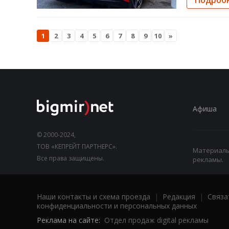
Подроб
1
2
3
4
5
6
7
8
9
10
»
Афиша
© 2000-2024,
ТОВ «КЕПРЕЙТ ПАРТНЕРС».
Материалы,
Все права защищены.
рекламы.
Наши контакты и схема проезда
|
Редакция
|
Связа
конфиденциальности и персональных данных
Реклама на сайте:
Отдел продаж digital рекламы