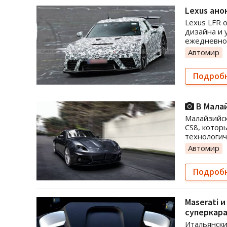
Lexus ано
Lexus LFR 
дизайна и 
ежедневной
Автомир
Подроб
В Малай
Малайзийск
CS8, котор
технологи
Автомир
Подроб
Maserati 
суперкар
Итальянски