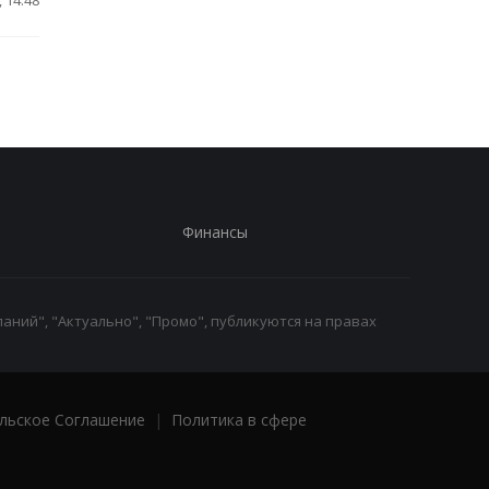
 14:48
Финансы
аний", "Актуально", "Промо", публикуются на правах
льское Соглашение
|
Политика в сфере