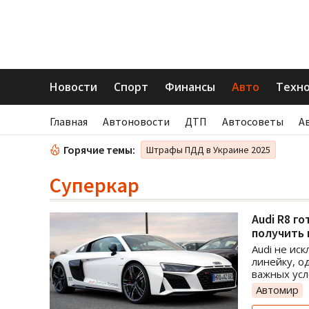
Новости
Спорт
Финансы
Авто
Техн
Главная
Автоновости
ДТП
Автосоветы
А
Горячие темы:
Штрафы ПДД в Украине 2025
Суперкар
Audi R8 г
получить
Audi не ис
линейку, о
важных усл
Автомир