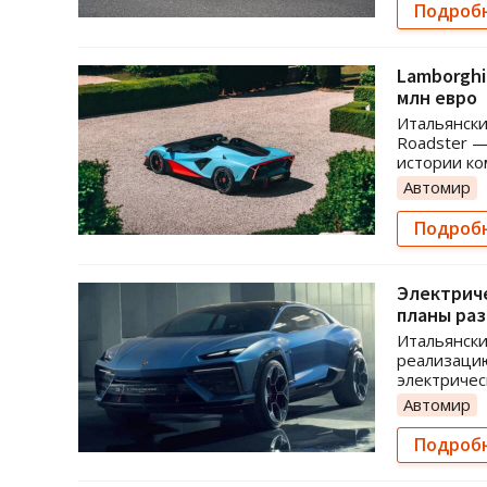
Подроб
Lamborghi
млн евро
Итальянски
Roadster —
истории ко
Автомир
Подроб
Электриче
планы ра
Итальянски
реализацию
электричес
Автомир
Подроб