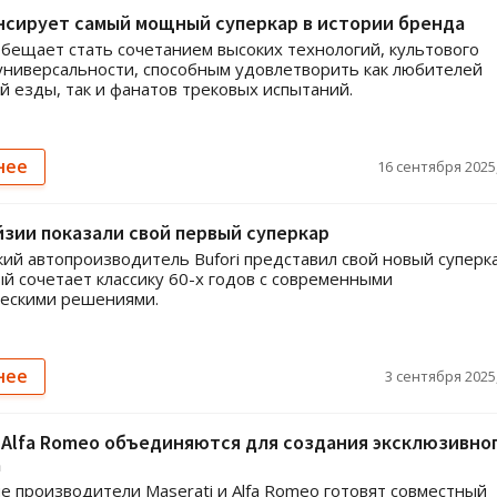
нсирует самый мощный суперкар в истории бренда
обещает стать сочетанием высоких технологий, культового
универсальности, способным удовлетворить как любителей
 езды, так и фанатов трековых испытаний.
нее
16 сентября 2025,
зии показали свой первый суперкар
ий автопроизводитель Bufori представил свой новый суперк
ый сочетает классику 60-х годов с современными
ческими решениями.
нее
3 сентября 2025,
и Alfa Romeo объединяются для создания эксклюзивно
а
е производители Maserati и Alfa Romeo готовят совместный