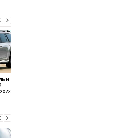
ль и
Компания BYD
Hummer H1 вернули 
й
представит сразу три
конвейер в Китае -
 2023
новых электрокара -
первые фото
фото