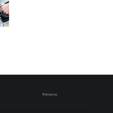
Стало известно, в каких
Toyota сокращает
странах ЕС продают
производство из-за
больше всего новых
последствий войны 
автомобилей
Иране
Финансы