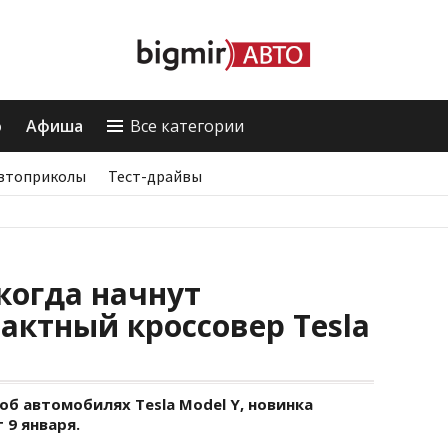
о
Афиша
Все категории
втоприколы
Тест-драйвы
 когда начнут
актный кроссовер Tesla
б автомобилях Tesla Model Y, новинка
 9 января.