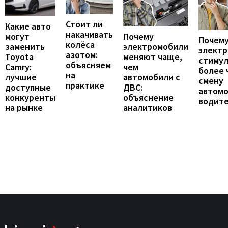
Стоит ли
Какие авто
накачивать
могут
Почему
Почему
колёса
заменить
электромобили
элект
азотом:
Toyota
меняют чаще,
стиму
объясняем
Camry:
чем
более 
на
лучшие
автомобили с
смену
практике
доступные
ДВС:
автомо
конкуренты
объяснение
водит
на рынке
аналитиков