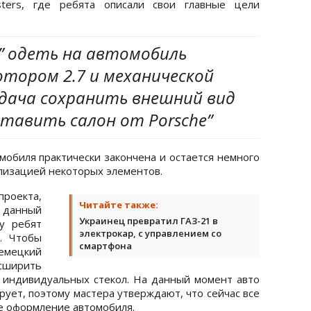
sters, где ребята описали свои главные цели
” одеть на автомобиль
мотором 2.7 и механической
адача сохранить внешний вид
ставить салон от Porsche”
обиля практически закончена и остается немного
лизацией некоторых элементов.
роекта,
Читайте также:
 данный
Украинец превратил ГАЗ-21 в
у ребят
электрокар, с управлением со
. Чтобы
смартфона
немецкий
сширить
аз индивидуальных стекол. На данный момент авто
рует, поэтому мастера утверждают, что сейчас все
е оформление автомобиля.