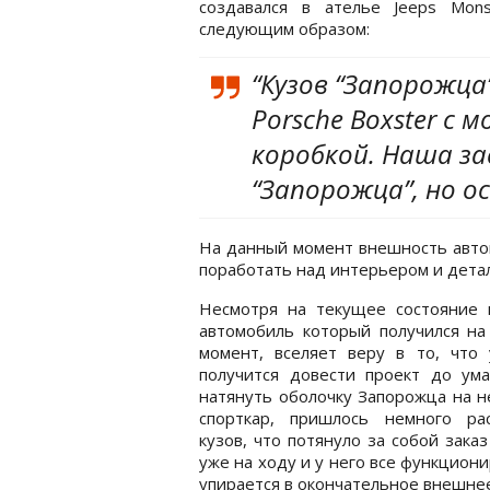
создавался в ателье Jeeps Mon
следующим образом:
“Кузов “Запорожца
Porsche Boxster с 
коробкой. Наша з
“Запорожца”, но о
На данный момент внешность автом
поработать над интерьером и дета
Несмотря на текущее состояние п
автомобиль который получился на
момент, вселяет веру в то, что 
получится довести проект до ума
натянуть оболочку Запорожца на 
спорткар, пришлось немного ра
кузов, что потянуло за собой зак
уже на ходу и у него все функциони
упирается в окончательное внешне