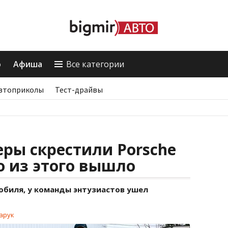
о
Афиша
Все категории
втоприколы
Тест-драйвы
ры скрестили Porsche
о из этого вышло
обиля, у команды энтузиастов ушел
арук