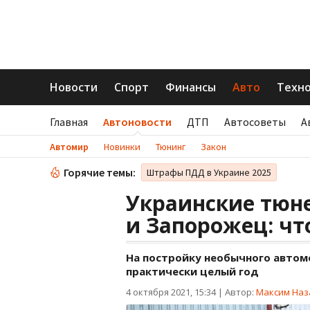
Новости
Спорт
Финансы
Авто
Техн
Главная
Автоновости
ДТП
Автосоветы
А
Автомир
Новинки
Тюнинг
Закон
Горячие темы:
Штрафы ПДД в Украине 2025
Украинские тюне
и Запорожец: чт
На постройку необычного автом
практически целый год
4 октября 2021, 15:34
|
Автор:
Максим Наз