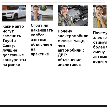
Стоит ли
Какие авто
накачивать
могут
Почему
Почему
колёса
заменить
электромобили
элект
азотом:
Toyota
меняют чаще,
стиму
объясняем
Camry:
чем
более 
на
лучшие
автомобили с
смену
практике
доступные
ДВС:
автомо
конкуренты
объяснение
водит
на рынке
аналитиков