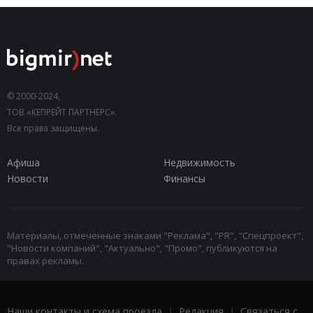
© 2000-2024,
ТОВ «КЕПРЕЙТ ПАРТНЕРС».
Все права защищены.
Афиша
Недвижимость
Новости
Финансы
Материалы, отмеченные знаками "Реклама", "PR", "Спецпроект",
"Новости компаний", "Актуально", "Промо", публикуются на
правах рекламы.
Наши контакты и схема проезда
|
Редакция
|
Связаться с