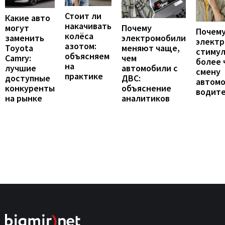
Стоит ли
Какие авто
накачивать
могут
Почему
Почему
колёса
заменить
электромобили
элект
азотом:
Toyota
меняют чаще,
стиму
объясняем
Camry:
чем
более 
на
лучшие
автомобили с
смену
практике
доступные
ДВС:
автомо
конкуренты
объяснение
водит
на рынке
аналитиков