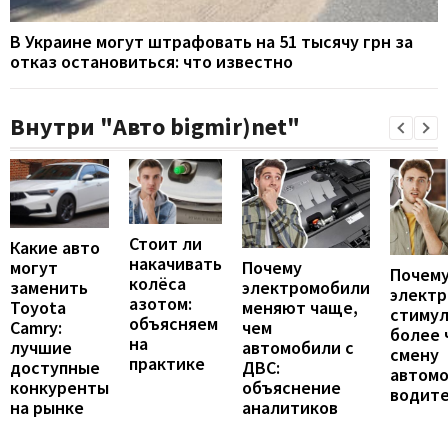
В Украине могут штрафовать на 51 тысячу грн за
отказ остановиться: что известно
Внутри "Авто bigmir)net"
Стоит ли
Какие авто
накачивать
могут
Почему
Почему
колёса
заменить
электромобили
элект
азотом:
Toyota
меняют чаще,
стиму
объясняем
Camry:
чем
более 
на
лучшие
автомобили с
смену
практике
доступные
ДВС:
автомо
конкуренты
объяснение
водит
на рынке
аналитиков