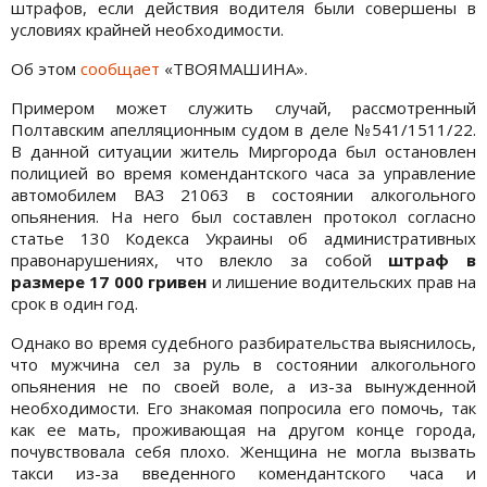
штрафов, если действия водителя были совершены в
условиях крайней необходимости.
Об этом
сообщает
«ТВОЯМАШИНА».
Примером может служить случай, рассмотренный
Полтавским апелляционным судом в деле №541/1511/22.
В данной ситуации житель Миргорода был остановлен
полицией во время комендантского часа за управление
автомобилем ВАЗ 21063 в состоянии алкогольного
опьянения. На него был составлен протокол согласно
статье 130 Кодекса Украины об административных
правонарушениях, что влекло за собой
штраф в
размере 17 000 гривен
и лишение водительских прав на
срок в один год.
Однако во время судебного разбирательства выяснилось,
что мужчина сел за руль в состоянии алкогольного
опьянения не по своей воле, а из-за вынужденной
необходимости. Его знакомая попросила его помочь, так
как ее мать, проживающая на другом конце города,
почувствовала себя плохо. Женщина не могла вызвать
такси из-за введенного комендантского часа и