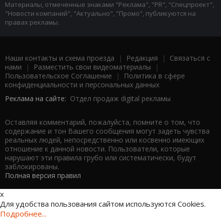
Материалы, отмеченные знаками "Реклама", "PR", "Спецпроект",
"Новости компаний", "Актуально", "Промо", публикуются на
правах рекламы.
Наши контакты и схема проезда
|
Редакция
|
Связаться с
нами
|
Разместить свои видеоматериалы
|
Пользовательское Соглашение
|
Политика в сфере
конфиденциальности и персональных данных
Реклама на сайте:
Отдел продаж digital рекламы
Оставляя комментарий, пожалуйста, помните о том, что
содержание и тон Вашего сообщения могут задеть чувства
реальных людей, непосредственно или косвенно имеющих
отношение к данной новости. Пользователи, которые
нарушают эти правила грубо или систематически, будут
заблокированы.
Полная версия правил
x
Для удобства пользования сайтом используются Cookies.
Подробнее...