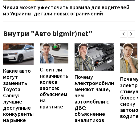
Чехия может ужесточить правила для водителей
из Украины: детали новых ограничений
Внутри "Авто bigmir)net"
Стоит ли
Какие авто
накачивать
могут
Почему
Почему
колёса
заменить
электромобили
элект
азотом:
Toyota
меняют чаще,
стиму
объясняем
Camry:
чем
более 
на
лучшие
автомобили с
смену
практике
доступные
ДВС:
автомо
конкуренты
объяснение
водит
на рынке
аналитиков