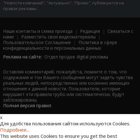
"Новости компаний", "Актуально", "Промо", публикуются на
правах рекламы.
Наши контакты и схема проезда
|
Редакция
|
Связаться с
нами
|
Разместить свои видеоматериалы
|
Пользовательское Соглашение
|
Политика в сфере
конфиденциальности и персональных данных
Реклама на сайте:
Отдел продаж digital рекламы
Оставляя комментарий, пожалуйста, помните о том, что
содержание и тон Вашего сообщения могут задеть чувства
реальных людей, непосредственно или косвенно имеющих
отношение к данной новости. Пользователи, которые
нарушают эти правила грубо или систематически, будут
заблокированы.
Полная версия правил
x
Для удобства пользования сайтом используются Cookies.
Подробнее...
This website uses Cookies to ensure you get the best