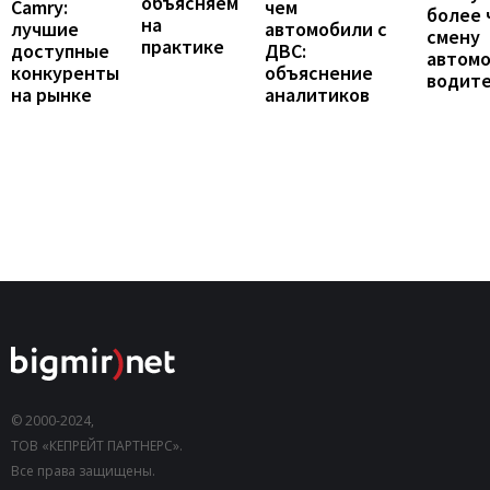
объясняем
Camry:
чем
более 
на
лучшие
автомобили с
смену
практике
доступные
ДВС:
автомо
конкуренты
объяснение
водит
на рынке
аналитиков
© 2000-2024,
ТОВ «КЕПРЕЙТ ПАРТНЕРС».
Все права защищены.