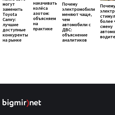
накачивать
могут
Почему
Почему
колёса
заменить
электромобили
элект
азотом:
Toyota
меняют чаще,
стиму
объясняем
Camry:
чем
более 
на
лучшие
автомобили с
смену
практике
доступные
ДВС:
автомо
конкуренты
объяснение
водит
на рынке
аналитиков