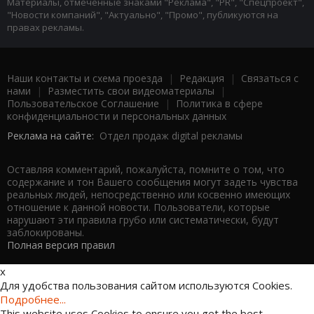
Материалы, отмеченные знаками "Реклама", "PR", "Спецпроект",
"Новости компаний", "Актуально", "Промо", публикуются на
правах рекламы.
Наши контакты и схема проезда
|
Редакция
|
Связаться с
нами
|
Разместить свои видеоматериалы
|
Пользовательское Соглашение
|
Политика в сфере
конфиденциальности и персональных данных
Реклама на сайте:
Отдел продаж digital рекламы
Оставляя комментарий, пожалуйста, помните о том, что
содержание и тон Вашего сообщения могут задеть чувства
реальных людей, непосредственно или косвенно имеющих
отношение к данной новости. Пользователи, которые
нарушают эти правила грубо или систематически, будут
заблокированы.
Полная версия правил
x
Для удобства пользования сайтом используются Cookies.
Подробнее...
This website uses Cookies to ensure you get the best