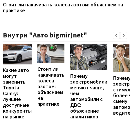
Стоит ли накачивать колёса азотом: объясняем на
практике
Внутри "Авто bigmir)net"
Стоит ли
Какие авто
накачивать
могут
Почему
Почему
колёса
заменить
электромобили
элект
азотом:
Toyota
меняют чаще,
стиму
объясняем
Camry:
чем
более 
на
лучшие
автомобили с
смену
практике
доступные
ДВС:
автомо
конкуренты
объяснение
водит
на рынке
аналитиков