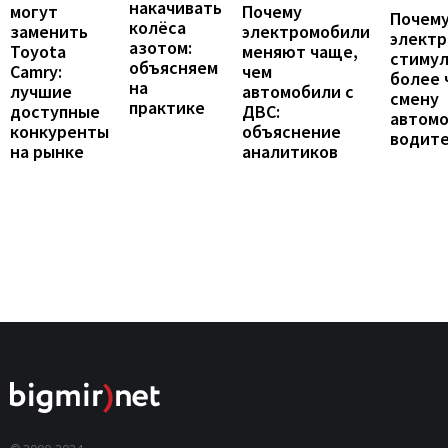
накачивать
могут
Почему
Почему
колёса
заменить
электромобили
элект
азотом:
Toyota
меняют чаще,
стиму
объясняем
Camry:
чем
более 
на
лучшие
автомобили с
смену
практике
доступные
ДВС:
автомо
конкуренты
объяснение
водит
на рынке
аналитиков