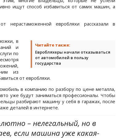
с этим, многие владельцы, которые не успели
тивно ищут способ избавиться от самих машин, а
от нерастаможенной евробляхи рассказали в
можки, в
Читайте также:
паний и
Евробляхеры начали отказываться
слуги по
от автомобилей в пользу
Несмотря
государства
ожений,
дним из
авиться от евробляхи.
томобиль в компанию по разбору по цене металла,
авто уже будут заниматься профессионалы. Чтобы
ельцы разбирают машину у себя в гаражах, после
даже деталей в интернете.
лютно – нелегальный, но в
ев, если машина уже какая-