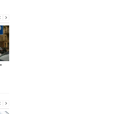
"
Штрафуют ли камеры
В Польше штрафую
за отсутствие
водителей за больш
страховки:
запасы топлива
официальная позиция
полиции