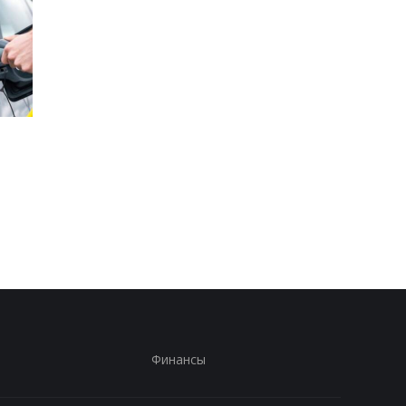
Стало известно, в каких
Toyota сокращает
странах ЕС продают
производство из-за
больше всего новых
последствий войны 
автомобилей
Иране
Финансы