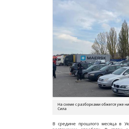
На схеме с разборками обжегся уже н
Сила
В средине прошлого месяца в Ук