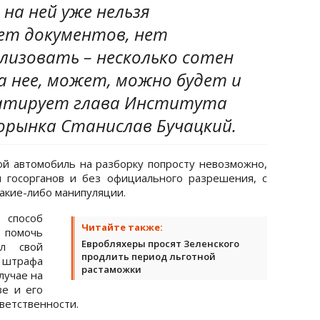
 на ней уже нельзя
нет документов, нет
лизовать – несколько сотен
за нее, может, можно будет и
татирует глава Института
орынка Станислав Бучацкий.
кой автомобиль на разборку попросту невозможно,
 госорганов и без официального разрешения, с
акие-либо манипуляции.
 способ
Читайте также:
 помочь
Евробляхеры просят Зеленского
ал свой
продлить период льготной
 штрафа
растаможки
лучае на
зе и его
ветственности.