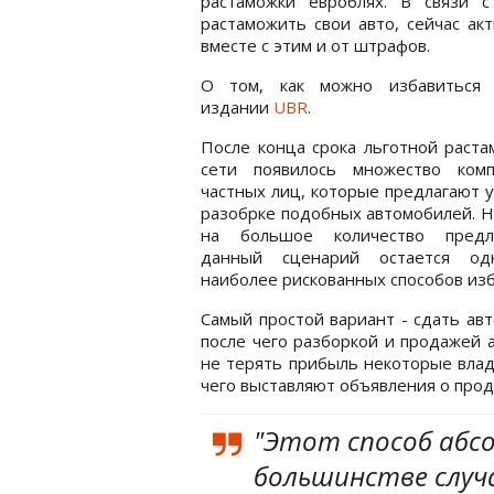
растаможки евроблях. В связи 
растаможить свои авто, сейчас ак
вместе с этим и от штрафов.
О том, как можно избавиться 
издании
UBR
.
После конца срока льготной раста
сети появилось множество ком
частных лиц, которые предлагают у
разобрке подобных автомобилей. 
на большое количество предл
данный сценарий остается о
наиболее рискованных способов изб
Самый простой вариант - сдать ав
после чего разборкой и продажей 
не терять прибыль некоторые влад
чего выставляют объявления о про
"Этот способ абсо
большинстве случа