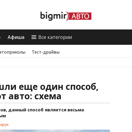
о
Афиша
Все категории
втоприколы
Тест-драйвы
ли еще один способ,
т авто: схема
ов, данный способ является весьма
ным
арук