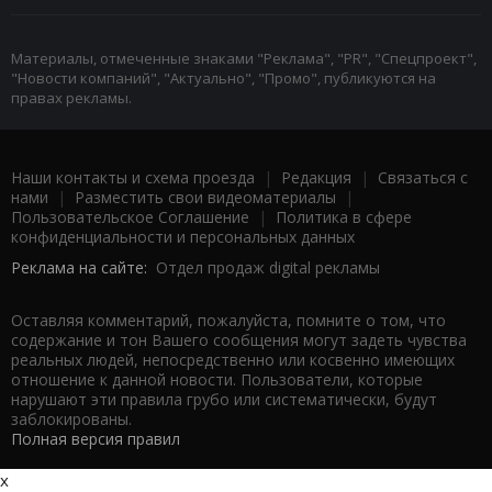
Материалы, отмеченные знаками "Реклама", "PR", "Спецпроект",
"Новости компаний", "Актуально", "Промо", публикуются на
правах рекламы.
Наши контакты и схема проезда
|
Редакция
|
Связаться с
нами
|
Разместить свои видеоматериалы
|
Пользовательское Соглашение
|
Политика в сфере
конфиденциальности и персональных данных
Реклама на сайте:
Отдел продаж digital рекламы
Оставляя комментарий, пожалуйста, помните о том, что
содержание и тон Вашего сообщения могут задеть чувства
реальных людей, непосредственно или косвенно имеющих
отношение к данной новости. Пользователи, которые
нарушают эти правила грубо или систематически, будут
заблокированы.
Полная версия правил
x