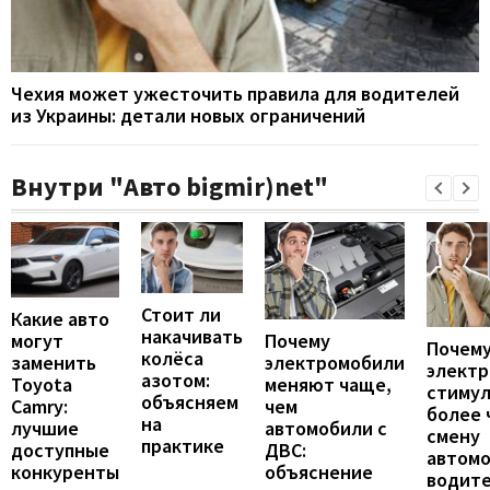
Чехия может ужесточить правила для водителей
из Украины: детали новых ограничений
Внутри "Авто bigmir)net"
Стоит ли
Какие авто
накачивать
могут
Почему
Почему
колёса
заменить
электромобили
элект
азотом:
Toyota
меняют чаще,
стиму
объясняем
Camry:
чем
более 
на
лучшие
автомобили с
смену
практике
доступные
ДВС:
автомо
конкуренты
объяснение
водит