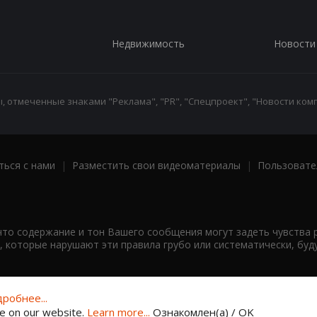
Недвижимость
Новости
 отмеченные знаками "Реклама", "PR", "Спецпроект", "Новости комп
ться с нами
|
Разместить свои видеоматериалы
|
Пользовате
что содержание и тон Вашего сообщения могут задеть чувства 
 которые нарушают эти правила грубо или систематически, буд
робнее...
ce on our website.
Learn more...
Ознакомлен(а) / OK