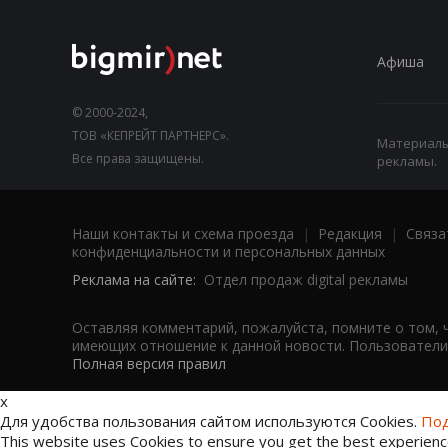
Афиша
© 2000-2024,
ТОВ «КЕПРЕЙТ ПАРТНЕРС».
Материалы,
Все права защищены.
рекламы.
Наши контакты и схема проезда
|
Редакция
|
Связа
конфиденциальности и персональных данных
Реклама на сайте:
Отдел продаж digital рекламы
Оставляя комментарий, пожалуйста, помните о том, 
имеющих отношение к данной новости. Пользователи,
Полная версия правил
x
Для удобства пользования сайтом используются Cookies.
Под
This website uses Cookies to ensure you get the best experien