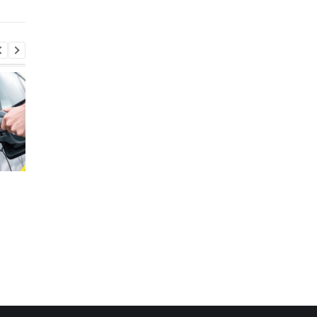
Стало известно, в каких
Toyota сокращает
странах ЕС продают
производство из-за
больше всего новых
последствий войны 
автомобилей
Иране