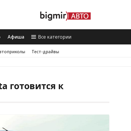
о
Афиша
Все категории
втоприколы
Тест-драйвы
a готовится к