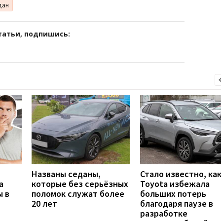
дан
татьи, подпишись:
Названы седаны,
Стало известно, ка
а
которые без серьёзных
Toyota избежала
ы в
поломок служат более
больших потерь
20 лет
благодаря паузе в
разработке