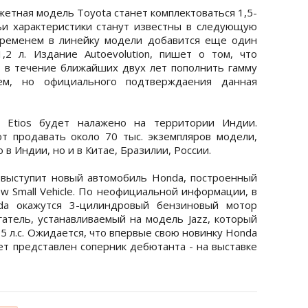
етная модель Toyota станет комплектоваться 1,5-
и характеристики станут известны в следующую
временем в линейку модели добавится еще один
2 л. Издание Autoevolution, пишет о том, что
 в течение ближайших двух лет пополнить гамму
ем, но официального подтверждаения данная
a Etios будет налажено на территории Индии.
т продавать около 70 тыс. экземпляров модели,
 в Индии, но и в Китае, Бразилии, России.
 выступит новый автомобиль Honda, построенный
w Small Vehicle. По неофициальной информации, в
nda окажутся 3-цилиндровый бензиновый мотор
гатель, устанавливаемый на модель Jazz, который
 л.с. Ожидается, что впервые свою новинку Honda
ет представлен соперник дебютанта - на выставке