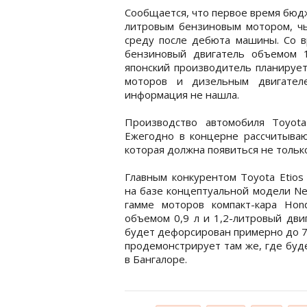
Сообщается, что первое время бюдж
литровым бензиновым мотором, чь
среду после дебюта машины. Со 
бензиновый двигатель объемом 1,
японский производитель планирует
моторов и дизельным двигател
информация не нашла.
Производство автомобиля Toyot
Ежегодно в концерне рассчитываю
которая должна появиться не только
Главным конкурентом Toyota Etios
на базе концептуальной модели Ne
гамме моторов компакт-кара Ho
объемом 0,9 л и 1,2-литровый дви
будет дефорсирован примерно до 75
продемонстрирует там же, где буд
в Бангалоре.