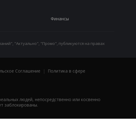
Финансы
аний", "Актуально", "Промо", публикуются на правах
льское Соглашение
|
Политика в сфере
реальных людей, непосредственно или косвенно
ут заблокированы.