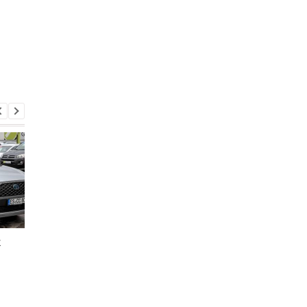
к
Легендарная Toyota
Toyota предупредил
Corolla кардинально
водителей о необыч
изменится в 2027 году:
проблеме с моторны
что известно
маслом