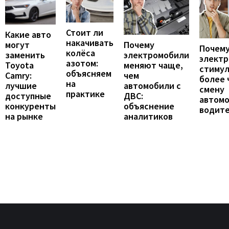
Стоит ли
Какие авто
накачивать
могут
Почему
Почему
колёса
заменить
электромобили
элект
азотом:
Toyota
меняют чаще,
стиму
объясняем
Camry:
чем
более 
на
лучшие
автомобили с
смену
практике
доступные
ДВС:
автомо
конкуренты
объяснение
водит
на рынке
аналитиков